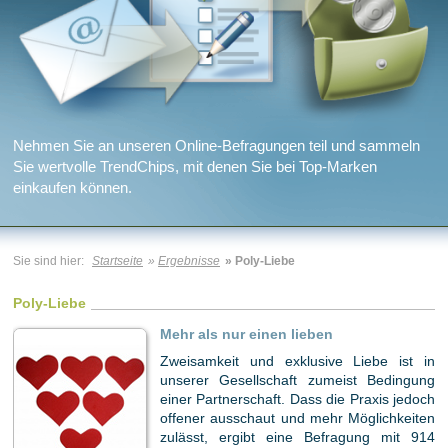
Nehmen Sie an unseren Online-Befragungen teil und sammeln
Sie wertvolle TrendChips, mit denen Sie bei Top-Marken
einkaufen können.
Sie sind hier:
Startseite
»
Ergebnisse
» Poly-Liebe
Poly-Liebe
Mehr als nur einen lieben
Zweisamkeit und exklusive Liebe ist in
unserer Gesellschaft zumeist Bedingung
einer Partnerschaft. Dass die Praxis jedoch
offener ausschaut und mehr Möglichkeiten
zulässt, ergibt eine Befragung mit 914