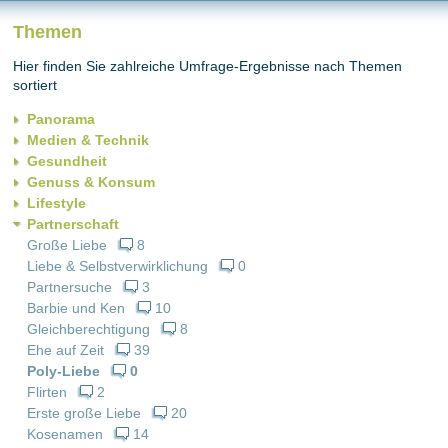
Themen
Hier finden Sie zahlreiche Umfrage-Ergebnisse nach Themen
sortiert
Panorama
Medien & Technik
Gesundheit
Genuss & Konsum
Lifestyle
Partnerschaft
Große Liebe
8
Liebe & Selbstverwirklichung
0
Partnersuche
3
Barbie und Ken
10
Gleichberechtigung
8
Ehe auf Zeit
39
Poly-Liebe
0
Flirten
2
Erste große Liebe
20
Kosenamen
14