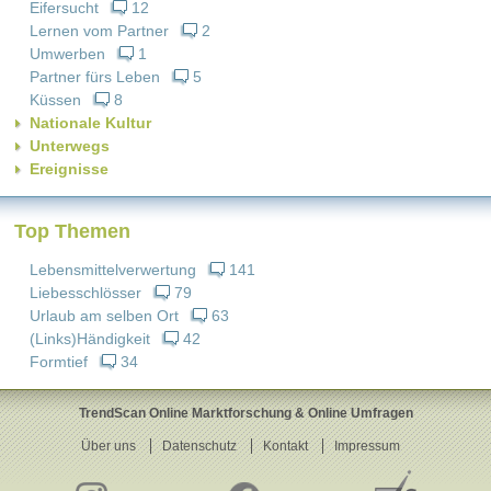
Eifersucht
12
Lernen vom Partner
2
Umwerben
1
Partner fürs Leben
5
Küssen
8
Nationale Kultur
Unterwegs
Ereignisse
Top Themen
Lebensmittelverwertung
141
Liebesschlösser
79
Urlaub am selben Ort
63
(Links)Händigkeit
42
Formtief
34
TrendScan Online Marktforschung & Online Umfragen
Über uns
Datenschutz
Kontakt
Impressum