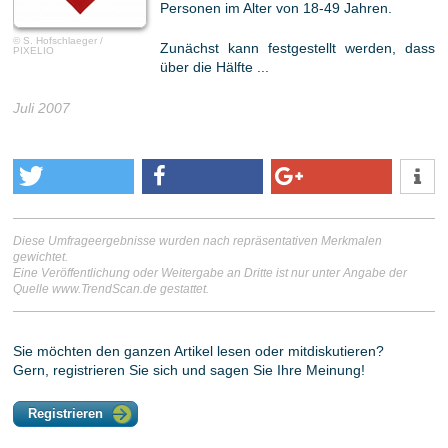
Personen im Alter von 18-49 Jahren.
© S. Hofschlaeger /
Zunächst kann festgestellt werden, dass
PIXELIO
über die Hälfte ...
Juli 2007
Diese Umfrageergebnisse wurden nach repräsentativen Merkmalen
gewichtet.
Eine Veröffentlichung oder Weitergabe an Dritte ist nur unter Angabe der
Quelle www.TrendScan.de gestattet.
Sie möchten den ganzen Artikel lesen oder mitdiskutieren?
Gern, registrieren Sie sich und sagen Sie Ihre Meinung!
Registrieren