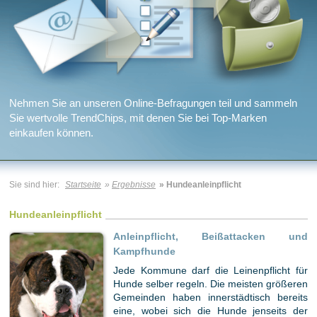
Nehmen Sie an unseren Online-Befragungen teil und sammeln
Sie wertvolle TrendChips, mit denen Sie bei Top-Marken
einkaufen können.
Sie sind hier:
Startseite
»
Ergebnisse
» Hundeanleinpflicht
Hundeanleinpflicht
Anleinpflicht, Beißattacken und
Kampfhunde
Jede Kommune darf die Leinenpflicht für
Hunde selber regeln. Die meisten größeren
Gemeinden haben innerstädtisch bereits
eine, wobei sich die Hunde jenseits der