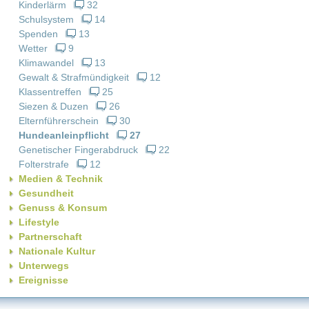
Kinderlärm
32
Schulsystem
14
Spenden
13
Wetter
9
Klimawandel
13
Gewalt & Strafmündigkeit
12
Klassentreffen
25
Siezen & Duzen
26
Elternführerschein
30
Hundeanleinpflicht
27
Genetischer Fingerabdruck
22
Folterstrafe
12
Medien & Technik
Gesundheit
Genuss & Konsum
Lifestyle
Partnerschaft
Nationale Kultur
Unterwegs
Ereignisse