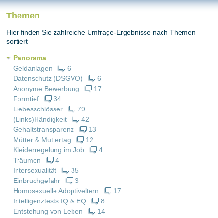
Themen
Hier finden Sie zahlreiche Umfrage-Ergebnisse nach Themen
sortiert
Panorama
Geldanlagen
6
Datenschutz (DSGVO)
6
Anonyme Bewerbung
17
Formtief
34
Liebesschlösser
79
(Links)Händigkeit
42
Gehaltstransparenz
13
Mütter & Muttertag
12
Kleiderregelung im Job
4
Träumen
4
Intersexualität
35
Einbruchgefahr
3
Homosexuelle Adoptiveltern
17
Intelligenztests IQ & EQ
8
Entstehung von Leben
14