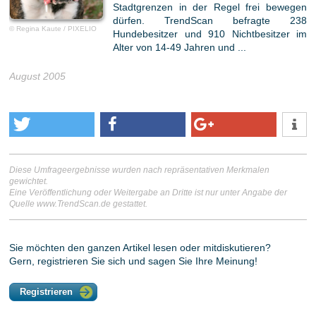
Stadtgrenzen in der Regel frei bewegen
dürfen. TrendScan befragte 238
© Regina Kaute / PIXELIO
Hundebesitzer und 910 Nichtbesitzer im
Alter von 14-49 Jahren und ...
August 2005
Diese Umfrageergebnisse wurden nach repräsentativen Merkmalen
gewichtet.
Eine Veröffentlichung oder Weitergabe an Dritte ist nur unter Angabe der
Quelle www.TrendScan.de gestattet.
Sie möchten den ganzen Artikel lesen oder mitdiskutieren?
Gern, registrieren Sie sich und sagen Sie Ihre Meinung!
Registrieren