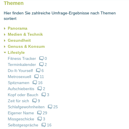
Themen
Hier finden Sie zahlreiche Umfrage-Ergebnisse nach Themen
sortiert
Panorama
Medien & Technik
Gesundheit
Genuss & Konsum
Lifestyle
Fitness Tracker
0
Terminkalender
2
Do-It-Yourself
6
Metrosexuell
11
Spitznamen
16
Aufschieberitis
2
Kopf oder Bauch
3
Zeit für sich
9
Schlafgewohnheiten
25
Eigener Name
29
Missgeschicke
3
Selbstgespräche
16