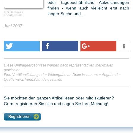
oder tagebuchähnliche Aufzeichnungen
finden - wenn auch vielleicht erst nach
© S.Baranek /
langer Suche und ...
aboutpixel.de
Juni 2007
Diese Umfrageergebnisse wurden nach repräsentativen Merkmalen
gewichtet.
Eine Veröffentlichung oder Weitergabe an Dritte ist nur unter Angabe der
Quelle www.TrendScan.de gestattet.
Sie möchten den ganzen Artikel lesen oder mitdiskutieren?
Gern, registrieren Sie sich und sagen Sie Ihre Meinung!
Registrieren