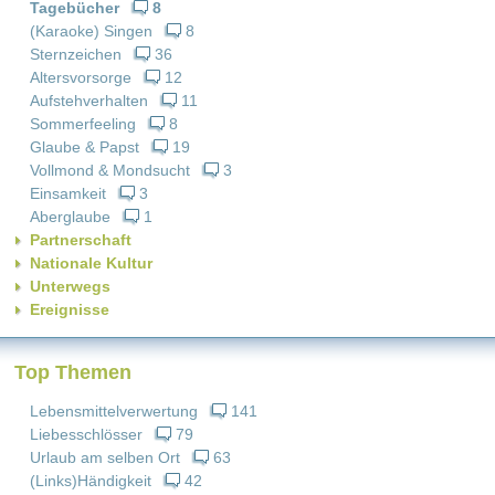
Tagebücher
8
(Karaoke) Singen
8
Sternzeichen
36
Altersvorsorge
12
Aufstehverhalten
11
Sommerfeeling
8
Glaube & Papst
19
Vollmond & Mondsucht
3
Einsamkeit
3
Aberglaube
1
Partnerschaft
Nationale Kultur
Unterwegs
Ereignisse
Top Themen
Lebensmittelverwertung
141
Liebesschlösser
79
Urlaub am selben Ort
63
(Links)Händigkeit
42