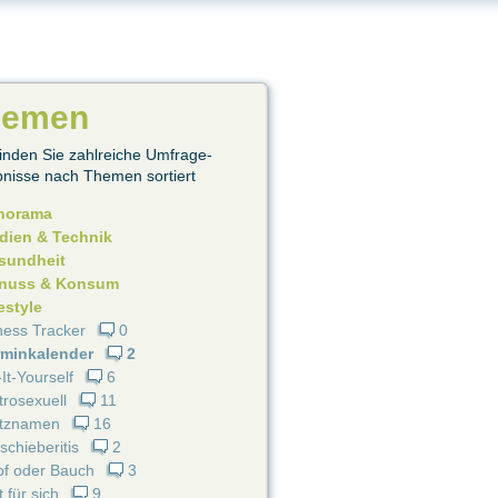
hemen
finden Sie zahlreiche Umfrage-
nisse nach Themen sortiert
norama
dien & Technik
sundheit
nuss & Konsum
estyle
ness Tracker
0
rminkalender
2
It-Yourself
6
rosexuell
11
itznamen
16
schieberitis
2
pf oder Bauch
3
t für sich
9