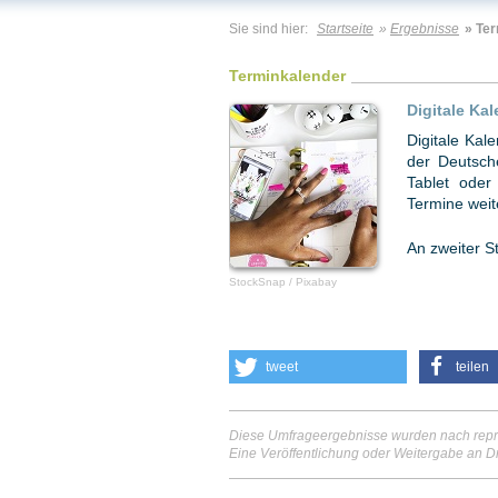
Sie sind hier:
Startseite
»
Ergebnisse
» Te
Terminkalender
Digitale Kal
Digitale Kal
der Deutsch
Tablet oder
Termine weit
An zweiter St
StockSnap / Pixabay
tweet
teilen
Diese Umfrageergebnisse wurden nach repr
Eine Veröffentlichung oder Weitergabe an Dr