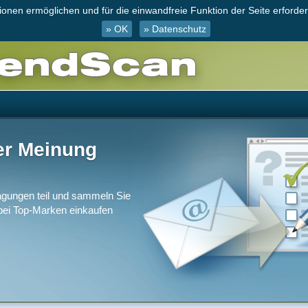
nen ermöglichen und für die einwandfreie Funktion der Seite erforderl
» OK
» Datenschutz
er Meinung
gungen teil und sammeln Sie
 bei Top-Marken einkaufen