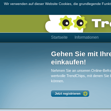
Wir verwenden auf dieser Website Cookies, die grundlegende Funktio
Startseite
Informationen
Gehen Sie mit Ihr
einkaufen!
Nehmen Sie an unseren Online-Befra
wertvolle TrendChips, mit denen Sie
können.
Jetzt registrieren