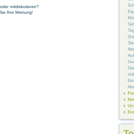
Sc
oder mitdiskutieren?
Ei
 Sie Ihre Meinung!
Mi
Se
Ta
(Ka
Ste
Alt
Auf
So
Gl
Vo
Ein
Ab
Pa
Nat
Un
Er
To