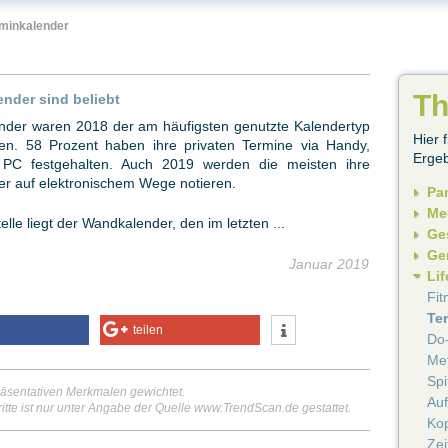
rminkalender
T
ender sind beliebt
ender waren 2018 der am häufigsten genutzte Kalendertyp
Hier 
en. 58 Prozent haben ihre privaten Termine via Handy,
Ergeb
 PC festgehalten. Auch 2019 werden die meisten ihre
er auf elektronischem Wege notieren.
Pa
Me
elle liegt der Wandkalender, den im letzten ...
Ge
Ge
Januar 2019
Lif
Fit
Te
teilen
Do-
Met
Sp
äsentativen Merkmalen gewichtet.
Auf
itte ist nur unter Angabe der Quelle www.TrendScan.de gestattet.
Ko
Zei