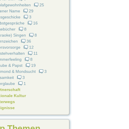
hlafgewohnheiten
25
gener Name
29
ssgeschicke
3
lbstgespräche
16
gebücher
8
raoke) Singen
8
rnzeichen
36
ersvorsorge
12
stehverhalten
11
mmerfeeling
8
aube & Papst
19
llmond & Mondsucht
3
samkeit
3
erglaube
1
rtnerschaft
ionale Kultur
terwegs
eignisse
p Themen