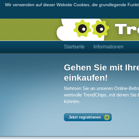
Wir verwenden auf dieser Website Cookies, die grundlegende Funktio
Startseite
Informationen
Gehen Sie mit Ihr
einkaufen!
Nehmen Sie an unseren Online-Befra
wertvolle TrendChips, mit denen Sie
können.
Jetzt registrieren