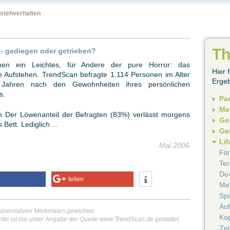
fstehverhalten
T
- gediegen oder getrieben?
nen ein Leichtes, für Andere der pure Horror: das
Hier 
e Aufstehen. TrendScan befragte 1.114 Personen im Alter
Ergeb
Jahren nach den Gewohnheiten ihres persönlichen
s.
Pa
Me
en Der Löwenanteil der Befragten (83%) verlässt morgens
Ge
 Bett. Lediglich ...
Ge
Lif
Mai 2006
Fit
Ter
Do-
teilen
Met
Sp
Auf
äsentativen Merkmalen gewichtet.
Ko
itte ist nur unter Angabe der Quelle www.TrendScan.de gestattet.
Zei