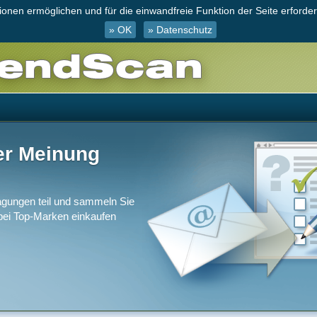
nen ermöglichen und für die einwandfreie Funktion der Seite erforderl
» OK
» Datenschutz
er Meinung
gungen teil und sammeln Sie
 bei Top-Marken einkaufen