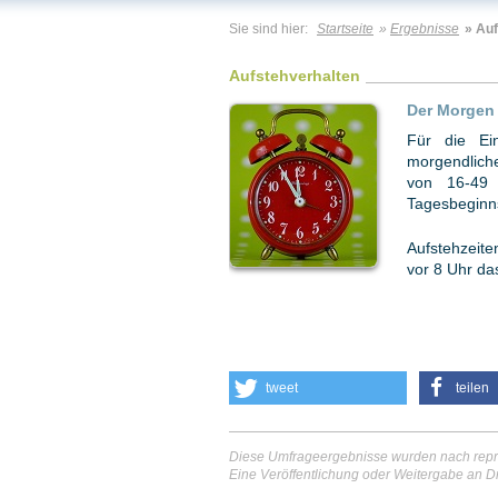
Sie sind hier:
Startseite
»
Ergebnisse
» Au
Aufstehverhalten
Der Morgen 
Für die Ei
morgendlich
von 16-49 
Tagesbeginn
Aufstehzeit
vor 8 Uhr das
tweet
teilen
Diese Umfrageergebnisse wurden nach repr
Eine Veröffentlichung oder Weitergabe an Dr