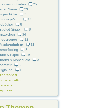
hlafgewohnheiten
25
gener Name
29
ssgeschicke
3
lbstgespräche
16
gebücher
8
raoke) Singen
8
rnzeichen
36
ersvorsorge
12
fstehverhalten
11
mmerfeeling
8
aube & Papst
19
llmond & Mondsucht
3
samkeit
3
erglaube
1
rtnerschaft
ionale Kultur
terwegs
eignisse
p Themen