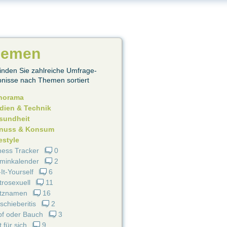
hemen
finden Sie zahlreiche Umfrage-
nisse nach Themen sortiert
norama
dien & Technik
sundheit
nuss & Konsum
estyle
ness Tracker
0
minkalender
2
It-Yourself
6
rosexuell
11
itznamen
16
schieberitis
2
pf oder Bauch
3
t für sich
9