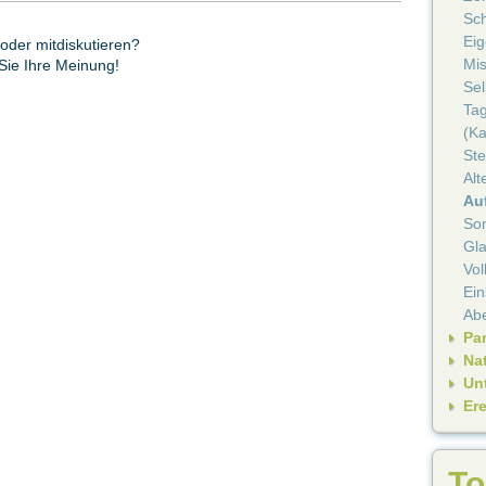
Sc
Ei
oder mitdiskutieren?
Mi
 Sie Ihre Meinung!
Se
Ta
(Ka
Ste
Alt
Au
So
Gl
Vo
Ein
Ab
Pa
Nat
Un
Er
To