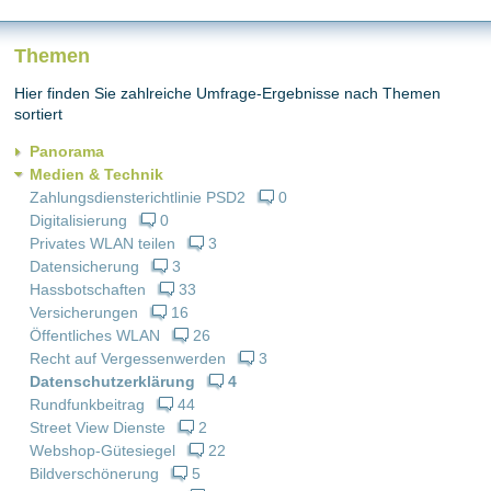
Themen
Hier finden Sie zahlreiche Umfrage-Ergebnisse nach Themen
sortiert
Panorama
Medien & Technik
Zahlungsdiensterichtlinie PSD2
0
Digitalisierung
0
Privates WLAN teilen
3
Datensicherung
3
Hassbotschaften
33
Versicherungen
16
Öffentliches WLAN
26
Recht auf Vergessenwerden
3
Datenschutzerklärung
4
Rundfunkbeitrag
44
Street View Dienste
2
Webshop-Gütesiegel
22
Bildverschönerung
5