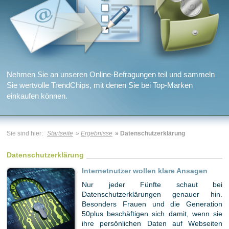
Nehmen Sie an unseren Online-Befragungen teil und sammeln
Sie wertvolle TrendChips, mit denen Sie bei Top-Marken
einkaufen können.
Sie sind hier:
Startseite
»
Ergebnisse
» Datenschutzerklärung
Datenschutzerklärung
Internetnutzer wollen klare Ansagen
Nur jeder Fünfte schaut bei
Datenschutzerklärungen genauer hin.
Besonders Frauen und die Generation
50plus beschäftigen sich damit, wenn sie
ihre persönlichen Daten auf Webseiten