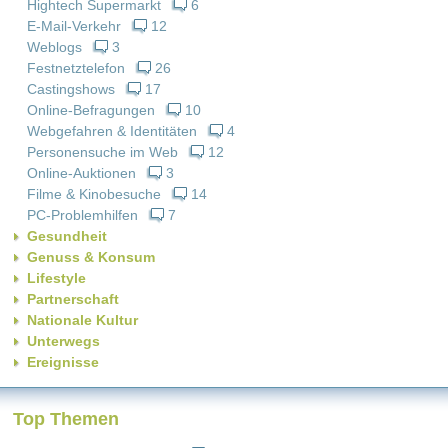
Hightech Supermarkt
6
E-Mail-Verkehr
12
Weblogs
3
Festnetztelefon
26
Castingshows
17
Online-Befragungen
10
Webgefahren & Identitäten
4
Personensuche im Web
12
Online-Auktionen
3
Filme & Kinobesuche
14
PC-Problemhilfen
7
Gesundheit
Genuss & Konsum
Lifestyle
Partnerschaft
Nationale Kultur
Unterwegs
Ereignisse
Top Themen