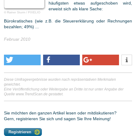
häufigsten etwas aufgeschoben wird,
erweist sich als klare Sache:
© Rainer Sturm / PIXELIO
Bürokratisches (wie z.B. die Steuererklärung oder Rechnungen
bezahlen; 49%) ...
Februar 2010
Diese Umfrageergebnisse wurden nach repräsentativen Merkmalen
gewichtet.
Eine Veröffentlichung oder Weitergabe an Dritte ist nur unter Angabe der
Quelle www.TrendScan.de gestattet.
Sie möchten den ganzen Artikel lesen oder mitdiskutieren?
Gern, registrieren Sie sich und sagen Sie Ihre Meinung!
Registrieren