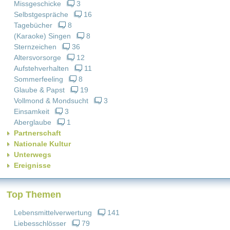
Missgeschicke
3
Selbstgespräche
16
Tagebücher
8
(Karaoke) Singen
8
Sternzeichen
36
Altersvorsorge
12
Aufstehverhalten
11
Sommerfeeling
8
Glaube & Papst
19
Vollmond & Mondsucht
3
Einsamkeit
3
Aberglaube
1
Partnerschaft
Nationale Kultur
Unterwegs
Ereignisse
Top Themen
Lebensmittelverwertung
141
Liebesschlösser
79