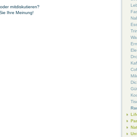
Leb
oder mitdiskutieren?
Fa
 Sie Ihre Meinung!
Nah
Ess
Tri
Wa
Er
Ele
Dro
Kaf
Cof
Mil
Di
Güt
Ko
Ti
Ra
Lif
Pa
Nat
Un