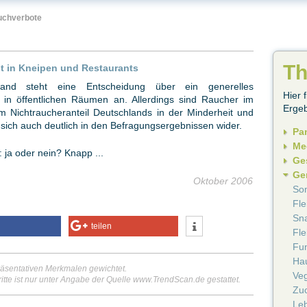
uchverbote
T
t in Kneipen und Restaurants
land steht eine Entscheidung über ein generelles
Hier 
 in öffentlichen Räumen an. Allerdings sind Raucher im
Ergeb
m Nichtraucheranteil Deutschlands in der Minderheit und
t sich auch deutlich in den Befragungsergebnissen wider.
Pa
Me
 ja oder nein? Knapp ...
Ge
Ge
Oktober 2006
So
Fle
Sn
teilen
Fle
Fun
Ha
äsentativen Merkmalen gewichtet.
Veg
itte ist nur unter Angabe der Quelle www.TrendScan.de gestattet.
Zuc
Leb