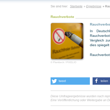
Sie sind hier:
Startseite
»
Ergebnisse
» Ra
Rauchverbote
Rauchverbo
In Deutsch
Rauchverbot
Vergleich zu
dies spiegel
Rauchverbot:
© Plambeck / PIXELIO
tweet
teilen
Diese Umfrageergebnisse wurden nach repr
Eine Veröffentlichung oder Weitergabe an Dr