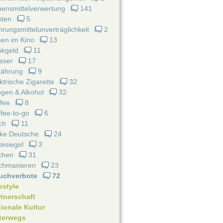
ensmittelverwertung
141
sten
5
rungsmittelunverträglichkeit
2
en im Kino
13
nkgeld
11
sser
17
nährung
9
ktrische Zigarette
32
gen & Alkohol
32
fee
8
fee-to-go
6
ch
11
cke Deutsche
24
esiegel
3
chen
31
schmanieren
23
uchverbote
72
estyle
rtnerschaft
ionale Kultur
terwegs