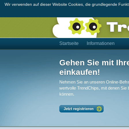
Wir verwenden auf dieser Website Cookies, die grundlegende Funktio
Startseite
Informationen
Gehen Sie mit Ihr
einkaufen!
Nehmen Sie an unseren Online-Befra
wertvolle TrendChips, mit denen Sie
können.
Jetzt registrieren