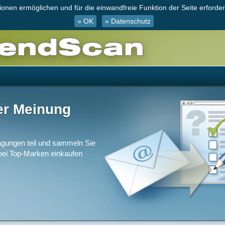
nen ermöglichen und für die einwandfreie Funktion der Seite erforderl
» OK
» Datenschutz
er Meinung
gungen teil und sammeln Sie
 bei Top-Marken einkaufen